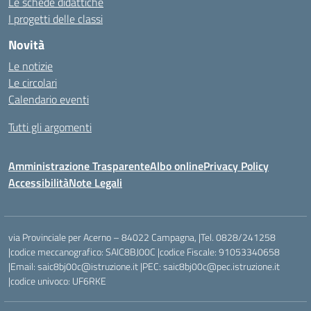
Le schede didattiche
I progetti delle classi
Novità
Le notizie
Le circolari
Calendario eventi
Tutti gli argomenti
Amministrazione Trasparente
Albo online
Privacy Policy
Accessibilità
Note Legali
via Provinciale per Acerno – 84022 Campagna, |Tel. 0828/241258
|codice meccanografico: SAIC8BJ00C |codice Fiscale: 91053340658
|Email: saic8bj00c@istruzione.it |PEC: saic8bj00c@pec.istruzione.it
|codice univoco: UF6RKE