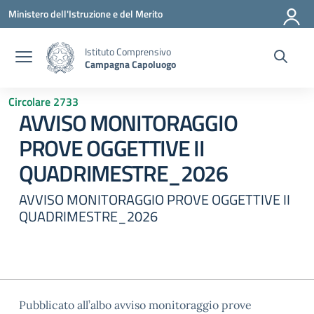
Vai ai contenuti
Vai al menu di navigazione
Vai al footer
Ministero dell'Istruzione e del Merito
Istituto Comprensivo
Campagna Capoluogo
Circolare 2733
AVVISO MONITORAGGIO
PROVE OGGETTIVE II
QUADRIMESTRE_2026
AVVISO MONITORAGGIO PROVE OGGETTIVE II
QUADRIMESTRE_2026
Pubblicato all’albo avviso monitoraggio prove