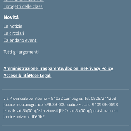
I progetti delle classi
Novità
Le notizie
Le circolari
Calendario eventi
Tutti gli argomenti
Amministrazione Trasparente
Albo online
Privacy Policy
Accessibilità
Note Legali
via Provinciale per Acerno – 84022 Campagna, |Tel. 0828/241258
|codice meccanografico: SAIC8BJ00C |codice Fiscale: 91053340658
|Email: saic8bj00c@istruzione.it |PEC: saic8bj00c@pec.istruzione.it
|codice univoco: UF6RKE