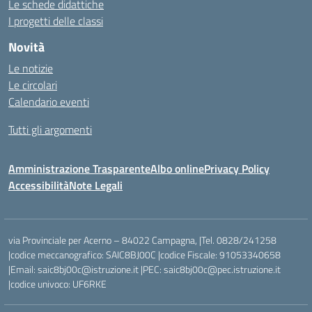
Le schede didattiche
I progetti delle classi
Novità
Le notizie
Le circolari
Calendario eventi
Tutti gli argomenti
Amministrazione Trasparente
Albo online
Privacy Policy
Accessibilità
Note Legali
via Provinciale per Acerno – 84022 Campagna, |Tel. 0828/241258
|codice meccanografico: SAIC8BJ00C |codice Fiscale: 91053340658
|Email: saic8bj00c@istruzione.it |PEC: saic8bj00c@pec.istruzione.it
|codice univoco: UF6RKE