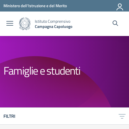
Vai ai contenuti
Vai al menu di navigazione
Vai al footer
Ministero dell'Istruzione e del Merito
Istituto Comprensivo
Campagna Capoluogo
Famiglie e studenti
FILTRI