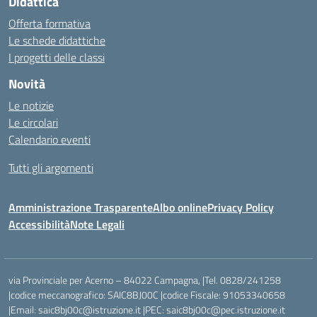
Didattica
Offerta formativa
Le schede didattiche
I progetti delle classi
Novità
Le notizie
Le circolari
Calendario eventi
Tutti gli argomenti
Amministrazione Trasparente
Albo online
Privacy Policy
Accessibilità
Note Legali
via Provinciale per Acerno – 84022 Campagna, |Tel. 0828/241258
|codice meccanografico: SAIC8BJ00C |codice Fiscale: 91053340658
|Email: saic8bj00c@istruzione.it |PEC: saic8bj00c@pec.istruzione.it