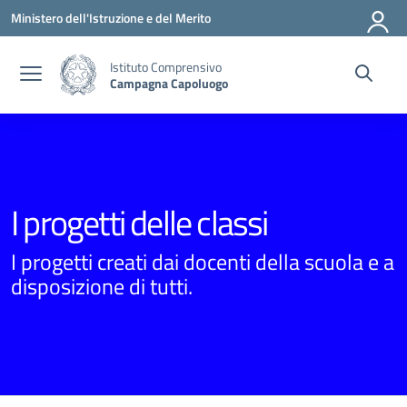
Vai ai contenuti
Vai al menu di navigazione
Vai al footer
Ministero dell'Istruzione e del Merito
Istituto Comprensivo
Campagna Capoluogo
I progetti delle classi
I progetti creati dai docenti della scuola e a
disposizione di tutti.