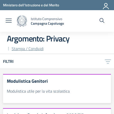
Vai ai contenuti
Vai al menu di navigazione
Vai al footer
Ministero dell'Istruzione e del Merito
Istituto Comprensivo
Campagna Capoluogo
Argomento: Privacy
Stampa / Condividi
FILTRI
Modulistica Genitori
Modulistica utile per la vita scolastica