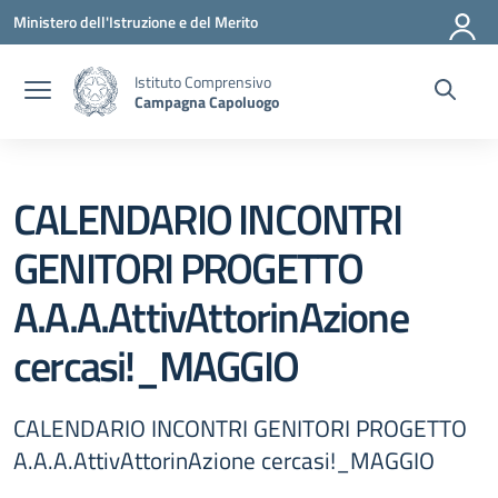
Vai ai contenuti
Vai al menu di navigazione
Vai al footer
Ministero dell'Istruzione e del Merito
Istituto Comprensivo
Campagna Capoluogo
CALENDARIO INCONTRI
GENITORI PROGETTO
A.A.A.AttivAttorinAzione
cercasi!_MAGGIO
CALENDARIO INCONTRI GENITORI PROGETTO
A.A.A.AttivAttorinAzione cercasi!_MAGGIO