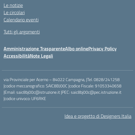
Le notizie
Le circolari
Calendario eventi
Tutti gli argomenti
Amministrazione Trasparente
Albo online
Privacy Policy
Accessibilità
Note Legali
via Provinciale per Acerno – 84022 Campagna, |Tel. 0828/241258
|codice meccanografico: SAIC8BJ00C |codice Fiscale: 91053340658
|Email: saic8bj00c@istruzione.it |PEC: saic8bj00c@pec.istruzione.it
|codice univoco: UF6RKE
Idea e progetto di Designers Italia