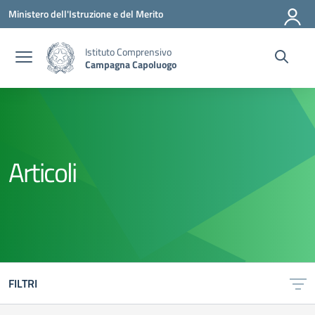
Vai ai contenuti
Vai al menu di navigazione
Vai al footer
Ministero dell'Istruzione e del Merito
Istituto Comprensivo
Campagna Capoluogo
Articoli
FILTRI