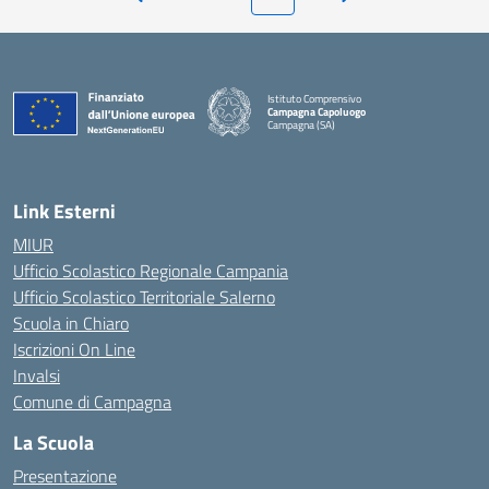
Pagina precedente
Pagina successiva
Istituto Comprensivo
Campagna Capoluogo
Campagna (SA)
Link Esterni
MIUR
Ufficio Scolastico Regionale Campania
Ufficio Scolastico Territoriale Salerno
Scuola in Chiaro
Iscrizioni On Line
Invalsi
Comune di Campagna
La Scuola
Presentazione