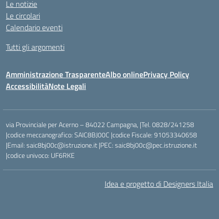
Le notizie
Le circolari
Calendario eventi
Tutti gli argomenti
Amministrazione Trasparente
Albo online
Privacy Policy
Accessibilità
Note Legali
via Provinciale per Acerno – 84022 Campagna, |Tel. 0828/241258
|codice meccanografico: SAIC8BJ00C |codice Fiscale: 91053340658
|Email: saic8bj00c@istruzione.it |PEC: saic8bj00c@pec.istruzione.it
|codice univoco: UF6RKE
Idea e progetto di Designers Italia