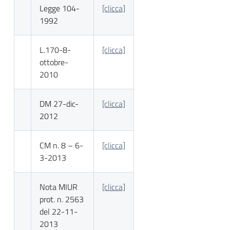
Legge 104-
[clicca]
1992
L.170-8-
[clicca]
ottobre-
2010
DM 27-dic-
[clicca]
2012
CM n. 8 – 6-
[clicca]
3-2013
Nota MIUR
[clicca]
prot. n. 2563
del 22-11-
2013