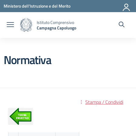
Vai ai contenuti
Vai al menu di navigazione
Vai al footer
Ministero dell'Istruzione e del Merito
Istituto Comprensivo
Campagna Capoluogo
Normativa
Stampa / Condividi