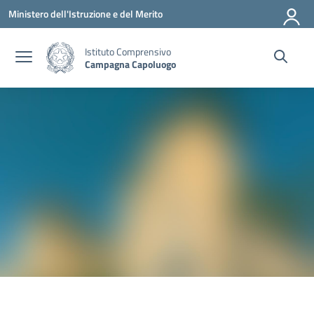
Vai ai contenuti
Vai al menu di navigazione
Vai al footer
Ministero dell'Istruzione e del Merito
Istituto Comprensivo
Campagna Capoluogo