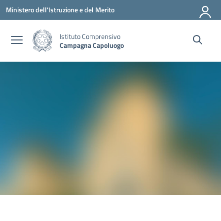
Vai ai contenuti
Vai al menu di navigazione
Vai al footer
Ministero dell'Istruzione e del Merito
Istituto Comprensivo
Campagna Capoluogo