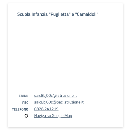
Scuola Infanzia "Puglietta" e "Camaldoli"
saic8bj00c@istruzione.it
EMAIL
saic8bj00c@pec.istruzione.it
PEC
0828 241219
TELEFONO
Naviga su Google Map