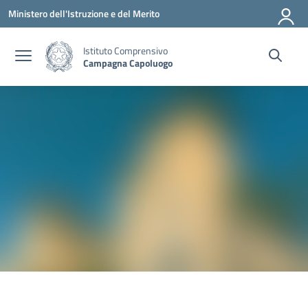
Vai ai contenuti
Vai al menu di navigazione
Vai al footer
Ministero dell'Istruzione e del Merito
Istituto Comprensivo
Campagna Capoluogo