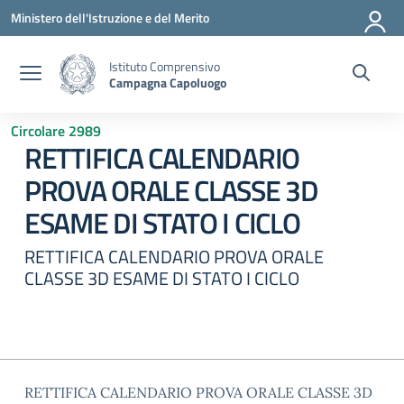
Vai ai contenuti
Vai al menu di navigazione
Vai al footer
Ministero dell'Istruzione e del Merito
Istituto Comprensivo
Campagna Capoluogo
Circolare 2989
RETTIFICA CALENDARIO
PROVA ORALE CLASSE 3D
ESAME DI STATO I CICLO
RETTIFICA CALENDARIO PROVA ORALE
CLASSE 3D ESAME DI STATO I CICLO
RETTIFICA CALENDARIO PROVA ORALE CLASSE 3D