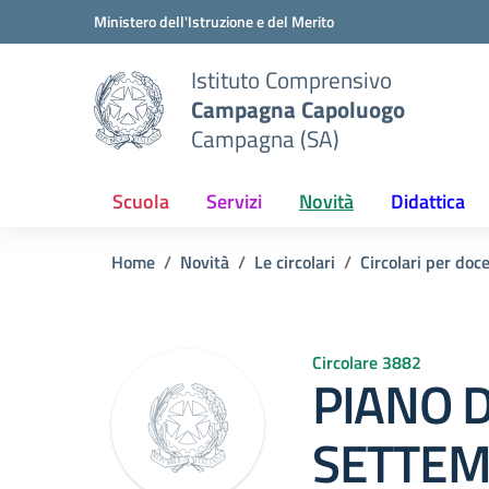
Vai ai contenuti
Vai al menu di navigazione
Vai al footer
Ministero dell'Istruzione e del Merito
Istituto Comprensivo
Campagna Capoluogo
Campagna (SA)
Scuola
Servizi
Novità
Didattica
Home
Novità
Le circolari
Circolari per doc
Circolare 3882
PIANO D
SETTEM