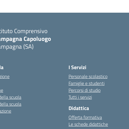
tituto Comprensivo
ampagna Capoluogo
ampagna (SA)
la
I Servizi
zione
Personale scolastico
Famiglie e studenti
ne
Percorsi di studio
della scuola
Tutti i servizi
della scuola
Didattica
azione
Offerta formativa
Le schede didattiche