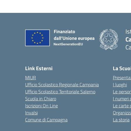
Is
C
C
Link Esterni
La Scuo
MIUR
Presenta
Ufficio Scolastico Regionale Campania
I luoghi
Ufficio Scolastico Territoriale Salerno
Le perso
Scuola in Chiaro
I numeri 
Iscrizioni On Line
Le carte 
Invalsi
Organizz
Comune di Campagna
La storia