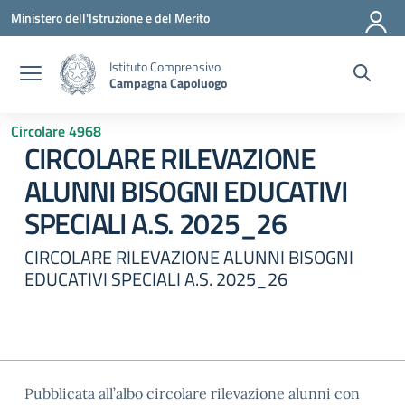
Vai ai contenuti
Vai al menu di navigazione
Vai al footer
Ministero dell'Istruzione e del Merito
Istituto Comprensivo
Campagna Capoluogo
Circolare 4968
CIRCOLARE RILEVAZIONE
ALUNNI BISOGNI EDUCATIVI
SPECIALI A.S. 2025_26
CIRCOLARE RILEVAZIONE ALUNNI BISOGNI
EDUCATIVI SPECIALI A.S. 2025_26
Pubblicata all’albo circolare rilevazione alunni con