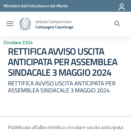
Vai ai contenuti
Vai al menu di navigazione
Vai al footer
Ministero dell'Istruzione e del Merito
Istituto Comprensivo
Campagna Capoluogo
Circolare 2324
RETTIFICA AVVISO USCITA
ANTICIPATA PER ASSEMBLEA
SINDACALE 3 MAGGIO 2024
RETTIFICA AVVISO USCITA ANTICIPATA PER
ASSEMBLEA SINDACALE 3 MAGGIO 2024
Pubblicata all’albo rettifica circolare uscita anticipata