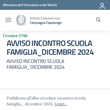
Vai ai contenuti
Vai al menu di navigazione
Vai al footer
Ministero dell'Istruzione e del Merito
Istituto Comprensivo
Campagna Capoluogo
Circolare 5796
AVVISO INCONTRO SCUOLA
FAMIGLIA_DICEMBRE 2024
AVVISO INCONTRO SCUOLA
FAMIGLIA_DICEMBRE 2024
Pubblicata all’albo circolare incontro scuola
famiglia_ dicembre 2024.
Leggi…