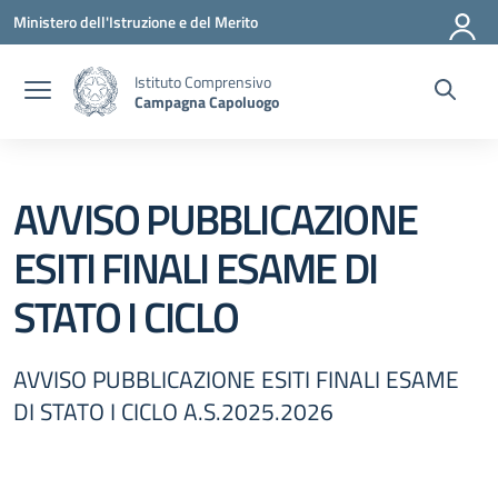
Vai ai contenuti
Vai al menu di navigazione
Vai al footer
Ministero dell'Istruzione e del Merito
Istituto Comprensivo
Campagna Capoluogo
AVVISO PUBBLICAZIONE
ESITI FINALI ESAME DI
STATO I CICLO
AVVISO PUBBLICAZIONE ESITI FINALI ESAME
DI STATO I CICLO A.S.2025.2026