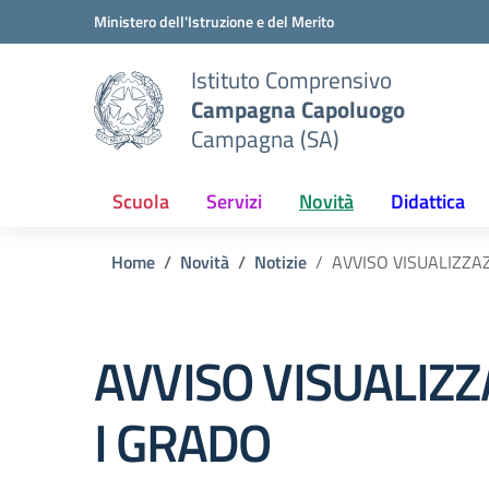
Vai ai contenuti
Vai al menu di navigazione
Vai al footer
Ministero dell'Istruzione e del Merito
Istituto Comprensivo
Campagna Capoluogo
Campagna (SA)
Scuola
Servizi
Novità
Didattica
Home
Novità
Notizie
AVVISO VISUALIZZA
AVVISO VISUALIZ
I GRADO