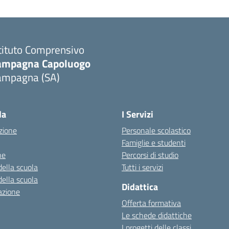
tituto Comprensivo
ampagna Capoluogo
ampagna (SA)
la
I Servizi
zione
Personale scolastico
Famiglie e studenti
ne
Percorsi di studio
della scuola
Tutti i servizi
della scuola
Didattica
azione
Offerta formativa
Le schede didattiche
I progetti delle classi