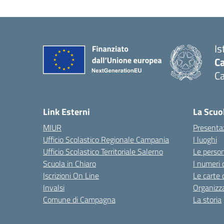
Is
C
C
Link Esterni
La Scuo
MIUR
Presenta
Ufficio Scolastico Regionale Campania
I luoghi
Ufficio Scolastico Territoriale Salerno
Le perso
Scuola in Chiaro
I numeri 
Iscrizioni On Line
Le carte 
Invalsi
Organizz
Comune di Campagna
La storia