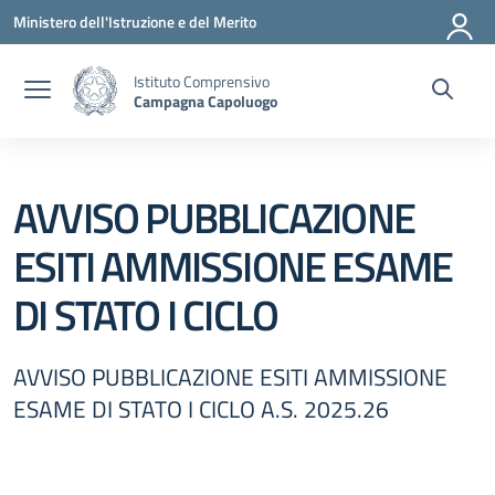
Vai ai contenuti
Vai al menu di navigazione
Vai al footer
Ministero dell'Istruzione e del Merito
Istituto Comprensivo
Campagna Capoluogo
AVVISO PUBBLICAZIONE
ESITI AMMISSIONE ESAME
DI STATO I CICLO
AVVISO PUBBLICAZIONE ESITI AMMISSIONE
ESAME DI STATO I CICLO A.S. 2025.26