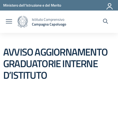
Vai ai contenuti
Vai al menu di navigazione
Vai al footer
Ministero dell'Istruzione e del Merito
Istituto Comprensivo
Campagna Capoluogo
AVVISO AGGIORNAMENTO
GRADUATORIE INTERNE
D’ISTITUTO