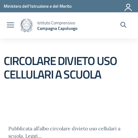
Vai ai contenuti
Vai al menu di navigazione
Vai al footer
Ministero dell'Istruzione e del Merito
Istituto Comprensivo
Campagna Capoluogo
CIRCOLARE DIVIETO USO
CELLULARI A SCUOLA
Pubblicata all’albo circolare divieto uso cellulari a
scuola.
Leggi…