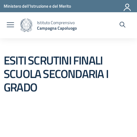
Vai ai contenuti
Vai al menu di navigazione
Vai al footer
Ministero dell'Istruzione e del Merito
Istituto Comprensivo
Campagna Capoluogo
ESITI SCRUTINI FINALI
SCUOLA SECONDARIA I
GRADO