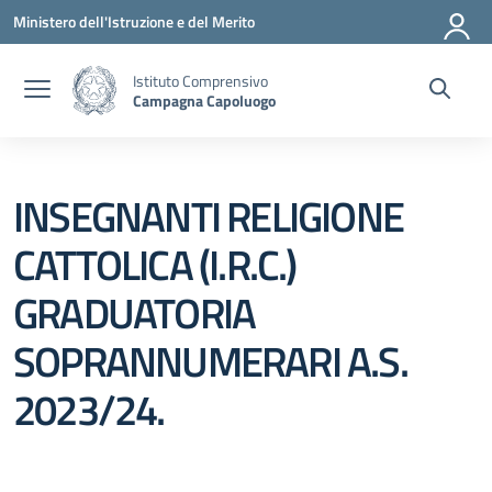
Vai ai contenuti
Vai al menu di navigazione
Vai al footer
Ministero dell'Istruzione e del Merito
Istituto Comprensivo
Campagna Capoluogo
INSEGNANTI RELIGIONE
CATTOLICA (I.R.C.)
GRADUATORIA
SOPRANNUMERARI A.S.
2023/24.