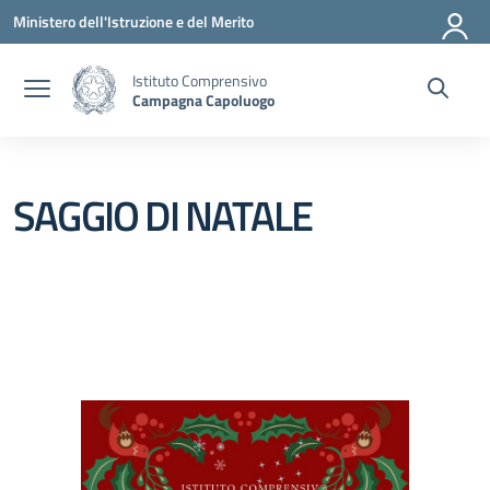
Vai ai contenuti
Vai al menu di navigazione
Vai al footer
Ministero dell'Istruzione e del Merito
Istituto Comprensivo
Campagna Capoluogo
SAGGIO DI NATALE