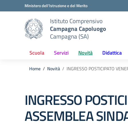
Vai ai contenuti
Vai al menu di navigazione
Vai al footer
Ministero dell'Istruzione e del Merito
Istituto Comprensivo
Campagna Capoluogo
Campagna (SA)
Scuola
Servizi
Novità
Didattica
Home
Novità
INGRESSO POSTICIPATO VENE
INGRESSO POSTIC
ASSEMBLEA SIND