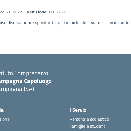
o:
17.11.2022
-
Revisione:
17.11.2022
ove diversamente specificato, questo articolo è stato rilasciato sott
tituto Comprensivo
ampagna Capoluogo
ampagna (SA)
la
I Servizi
zione
Personale scolastico
Famiglie e studenti