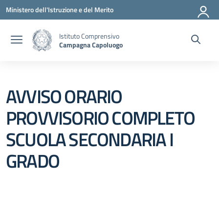
Vai ai contenuti
Vai al menu di navigazione
Vai al footer
Ministero dell'Istruzione e del Merito
Istituto Comprensivo
Campagna Capoluogo
AVVISO ORARIO
PROVVISORIO COMPLETO
SCUOLA SECONDARIA I
GRADO