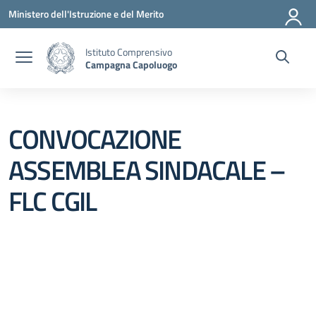
Vai ai contenuti
Vai al menu di navigazione
Vai al footer
Ministero dell'Istruzione e del Merito
Istituto Comprensivo
Campagna Capoluogo
CONVOCAZIONE
ASSEMBLEA SINDACALE –
FLC CGIL