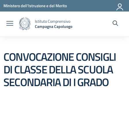
Vai ai contenuti
Vai al menu di navigazione
Vai al footer
Ministero dell'Istruzione e del Merito
Istituto Comprensivo
Campagna Capoluogo
CONVOCAZIONE CONSIGLI
DI CLASSE DELLA SCUOLA
SECONDARIA DI I GRADO