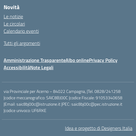
Novità
Le notizie
Le circolari
Calendario eventi
Tutti gli argomenti
Amministrazione Trasparente
Albo online
Privacy Policy
Accessibilità
Note Legali
via Provinciale per Acerno – 84022 Campagna, |Tel. 0828/241258
|codice meccanografico: SAIC8BJ00C |codice Fiscale: 91053340658
|Email: saic8bj00c@istruzione.it |PEC: saic8bj00c@pec.istruzione.it
|codice univoco: UF6RKE
Idea e progetto di Designers Italia