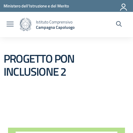
Vai ai contenuti
Vai al menu di navigazione
Vai al footer
Ministero dell'Istruzione e del Merito
Istituto Comprensivo
Campagna Capoluogo
PROGETTO PON
INCLUSIONE 2