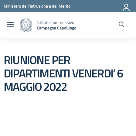
Vai ai contenuti
Vai al menu di navigazione
Vai al footer
Ministero dell'Istruzione e del Merito
Istituto Comprensivo
Campagna Capoluogo
RIUNIONE PER
DIPARTIMENTI VENERDI’ 6
MAGGIO 2022