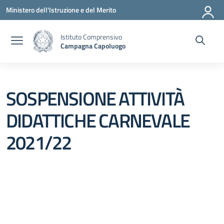
Vai ai contenuti
Vai al menu di navigazione
Vai al footer
Ministero dell'Istruzione e del Merito
Istituto Comprensivo
Campagna Capoluogo
SOSPENSIONE ATTIVITÀ
DIDATTICHE CARNEVALE
2021/22