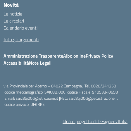
Novità
Le notizie
Le circolari
Calendario eventi
Tutti gli argomenti
Amministrazione Trasparente
Albo online
Privacy Policy
Accessibilità
Note Legali
via Provinciale per Acerno – 84022 Campagna, |Tel. 0828/241258
|codice meccanografico: SAIC8BJ00C |codice Fiscale: 91053340658
|Email: saic8bj00c@istruzione.it |PEC: saic8bj00c@pec.istruzione.it
|codice univoco: UF6RKE
Idea e progetto di Designers Italia