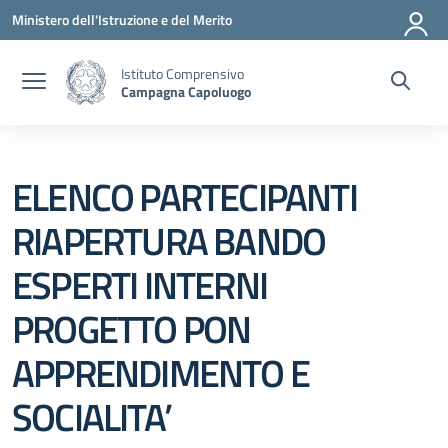
Vai ai contenuti
Vai al menu di navigazione
Vai al footer
Ministero dell'Istruzione e del Merito
Istituto Comprensivo
Campagna Capoluogo
ELENCO PARTECIPANTI
RIAPERTURA BANDO
ESPERTI INTERNI
PROGETTO PON
APPRENDIMENTO E
SOCIALITA’