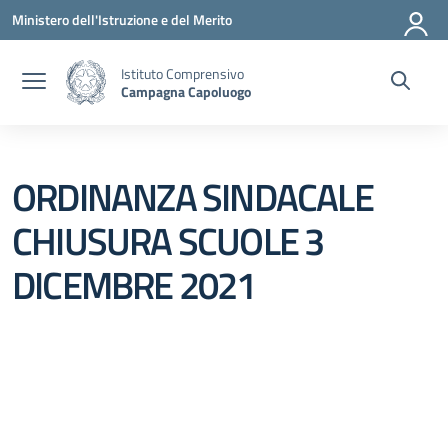
Vai ai contenuti
Vai al menu di navigazione
Vai al footer
Ministero dell'Istruzione e del Merito
Istituto Comprensivo
Campagna Capoluogo
ORDINANZA SINDACALE
CHIUSURA SCUOLE 3
DICEMBRE 2021