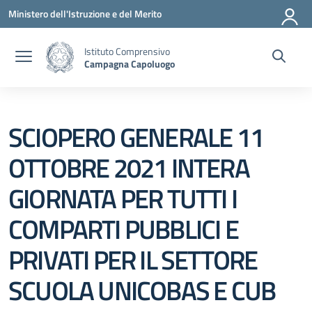
Vai ai contenuti
Vai al menu di navigazione
Vai al footer
Ministero dell'Istruzione e del Merito
Istituto Comprensivo
Campagna Capoluogo
SCIOPERO GENERALE 11
OTTOBRE 2021 INTERA
GIORNATA PER TUTTI I
COMPARTI PUBBLICI E
PRIVATI PER IL SETTORE
SCUOLA UNICOBAS E CUB