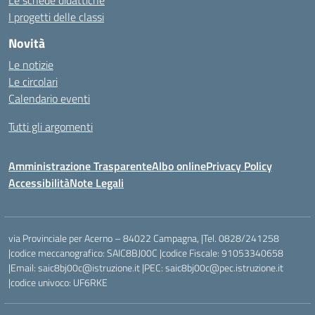
Le schede didattiche
I progetti delle classi
Novità
Le notizie
Le circolari
Calendario eventi
Tutti gli argomenti
Amministrazione Trasparente
Albo online
Privacy Policy
Accessibilità
Note Legali
via Provinciale per Acerno – 84022 Campagna, |Tel. 0828/241258
|codice meccanografico: SAIC8BJ00C |codice Fiscale: 91053340658
|Email: saic8bj00c@istruzione.it |PEC: saic8bj00c@pec.istruzione.it
|codice univoco: UF6RKE