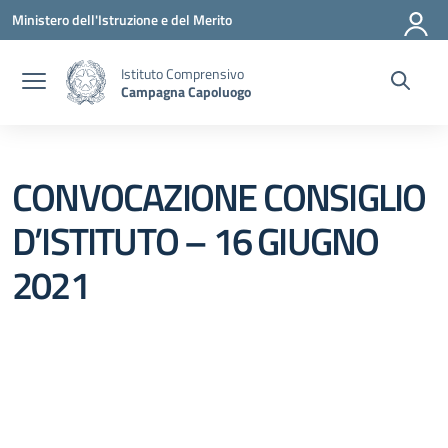
Vai ai contenuti
Vai al menu di navigazione
Vai al footer
Ministero dell'Istruzione e del Merito
Istituto Comprensivo
Campagna Capoluogo
CONVOCAZIONE CONSIGLIO
D’ISTITUTO – 16 GIUGNO
2021