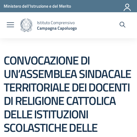
Vai ai contenuti
Vai al menu di navigazione
Vai al footer
Ministero dell'Istruzione e del Merito
Istituto Comprensivo
Campagna Capoluogo
CONVOCAZIONE DI
UN’ASSEMBLEA SINDACALE
TERRITORIALE DEI DOCENTI
DI RELIGIONE CATTOLICA
DELLE ISTITUZIONI
SCOLASTICHE DELLE