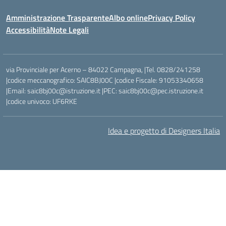
Amministrazione Trasparente
Albo online
Privacy Policy
Accessibilità
Note Legali
via Provinciale per Acerno – 84022 Campagna, |Tel. 0828/241258
|codice meccanografico: SAIC8BJ00C |codice Fiscale: 91053340658
|Email: saic8bj00c@istruzione.it |PEC: saic8bj00c@pec.istruzione.it
|codice univoco: UF6RKE
Idea e progetto di Designers Italia