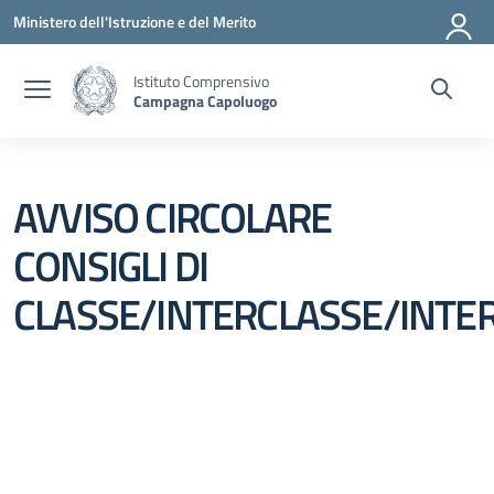
Vai ai contenuti
Vai al menu di navigazione
Vai al footer
Ministero dell'Istruzione e del Merito
Istituto Comprensivo
Campagna Capoluogo
AVVISO CIRCOLARE
CONSIGLI DI
CLASSE/INTERCLASSE/INTE