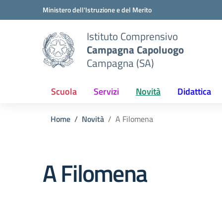
Vai ai contenuti
Vai al menu di navigazione
Vai al footer
Ministero dell'Istruzione e del Merito
Istituto Comprensivo
Campagna Capoluogo
Campagna (SA)
Scuola
Servizi
Novità
Didattica
Home
Novità
A Filomena
A Filomena