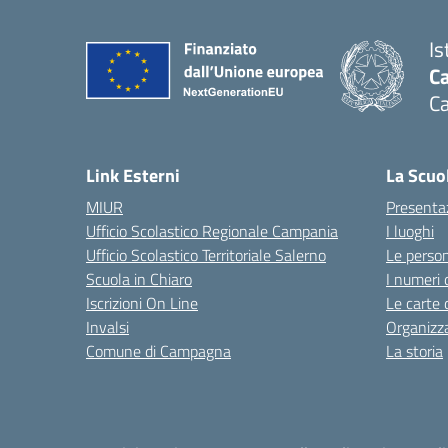
Is
C
C
Link Esterni
La Scuo
MIUR
Presenta
Ufficio Scolastico Regionale Campania
I luoghi
Ufficio Scolastico Territoriale Salerno
Le perso
Scuola in Chiaro
I numeri 
Iscrizioni On Line
Le carte 
Invalsi
Organizz
Comune di Campagna
La storia