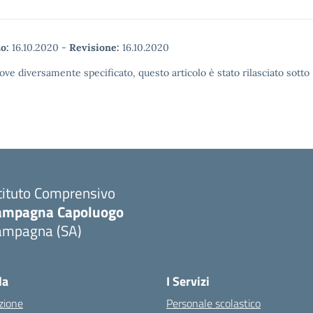
o:
16.10.2020
-
Revisione:
16.10.2020
ove diversamente specificato, questo articolo è stato rilasciato sott
tituto Comprensivo
ampagna Capoluogo
ampagna (SA)
la
I Servizi
zione
Personale scolastico