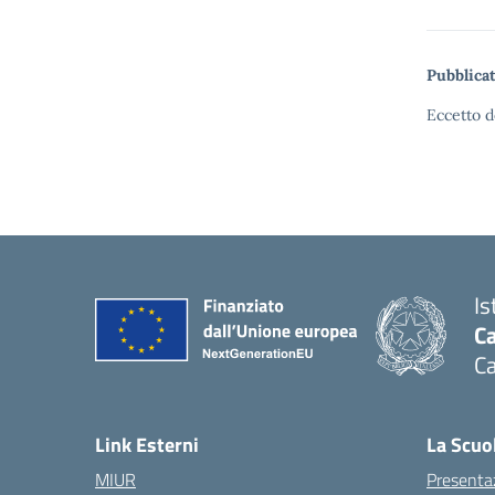
Pubblicat
Eccetto d
Is
C
C
Link Esterni
La Scuo
MIUR
Presenta