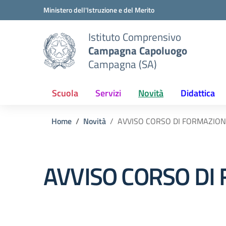
Vai ai contenuti
Vai al menu di navigazione
Vai al footer
Ministero dell'Istruzione e del Merito
Istituto Comprensivo
Campagna Capoluogo
Campagna (SA)
Scuola
Servizi
Novità
Didattica
Home
Novità
AVVISO CORSO DI FORMAZION
AVVISO CORSO DI