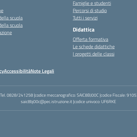
Famiglie e studenti
ne
Percorsi di studio
della scuola
Tutti i servizi
della scuola
Didattica
azione
Offerta formativa
Le schede didattiche
I progetti delle classi
cy
Accessibilità
Note Legali
|Tel. 0828/241258 |codice meccanografico: SAIC8BJ00C |codice Fiscale: 9105
saic8bj00c@pec.istruzione.it |codice univoco: UF6RKE