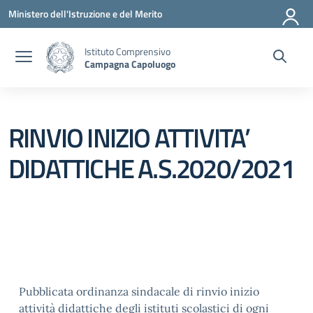
Vai ai contenuti
Vai al menu di navigazione
Vai al footer
Ministero dell'Istruzione e del Merito
Istituto Comprensivo
Campagna Capoluogo
RINVIO INIZIO ATTIVITA’
DIDATTICHE A.S.2020/2021
Pubblicata ordinanza sindacale di rinvio inizio
attività didattiche degli istituti scolastici di ogni