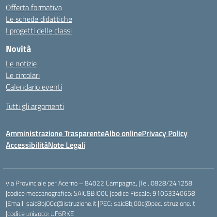
Offerta formativa
Le schede didattiche
I progetti delle classi
Novità
Le notizie
Le circolari
Calendario eventi
Tutti gli argomenti
Amministrazione Trasparente
Albo online
Privacy Policy
Accessibilità
Note Legali
via Provinciale per Acerno – 84022 Campagna, |Tel. 0828/241258
|codice meccanografico: SAIC8BJ00C |codice Fiscale: 91053340658
|Email: saic8bj00c@istruzione.it |PEC: saic8bj00c@pec.istruzione.it
|codice univoco: UF6RKE