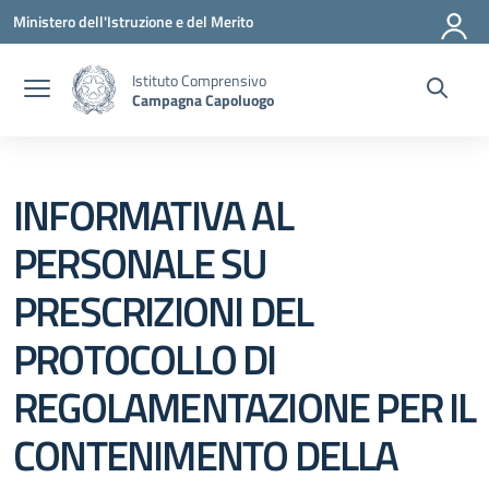
Vai ai contenuti
Vai al menu di navigazione
Vai al footer
Ministero dell'Istruzione e del Merito
Istituto Comprensivo
Campagna Capoluogo
INFORMATIVA AL
PERSONALE SU
PRESCRIZIONI DEL
PROTOCOLLO DI
REGOLAMENTAZIONE PER IL
CONTENIMENTO DELLA