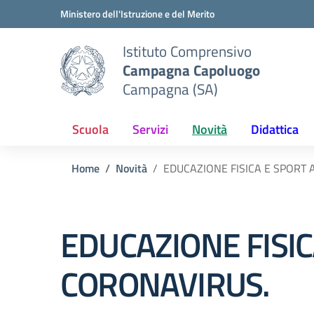
Vai ai contenuti
Vai al menu di navigazione
Vai al footer
Ministero dell'Istruzione e del Merito
Istituto Comprensivo
Campagna Capoluogo
Campagna (SA)
Scuola
Servizi
Novità
Didattica
Home
Novità
EDUCAZIONE FISICA E SPORT 
EDUCAZIONE FISIC
CORONAVIRUS.