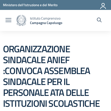
Vai ai contenuti
Vai al menu di navigazione
Vai al footer
Ministero dell'Istruzione e del Merito
Istituto Comprensivo
Campagna Capoluogo
ORGANIZZAZIONE
SINDACALE ANIEF
:CONVOCA ASSEMBLEA
SINDACALE PER IL
PERSONALE ATA DELLE
ISTITUZIONI SCOLASTICHE