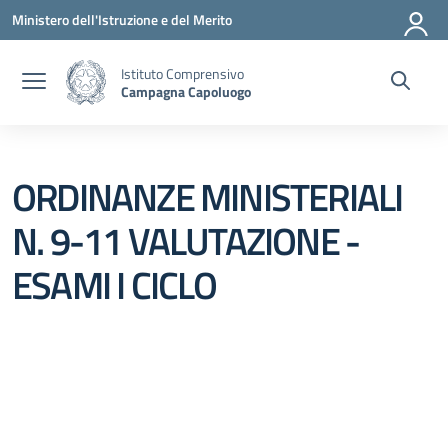
Vai ai contenuti
Vai al menu di navigazione
Vai al footer
Ministero dell'Istruzione e del Merito
Istituto Comprensivo
Campagna Capoluogo
ORDINANZE MINISTERIALI
N. 9-11 VALUTAZIONE -
ESAMI I CICLO