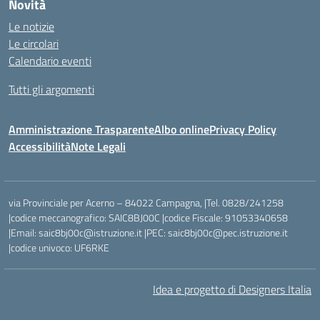
Novità
Le notizie
Le circolari
Calendario eventi
Tutti gli argomenti
Amministrazione Trasparente
Albo online
Privacy Policy
Accessibilità
Note Legali
via Provinciale per Acerno – 84022 Campagna, |Tel. 0828/241258
|codice meccanografico: SAIC8BJ00C |codice Fiscale: 91053340658
|Email: saic8bj00c@istruzione.it |PEC: saic8bj00c@pec.istruzione.it
|codice univoco: UF6RKE
Idea e progetto di Designers Italia