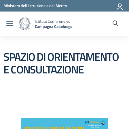
Vai ai contenuti
Vai al menu di navigazione
Vai al footer
Ministero dell'Istruzione e del Merito
Istituto Comprensivo
Campagna Capoluogo
SPAZIO DI ORIENTAMENTO
E CONSULTAZIONE