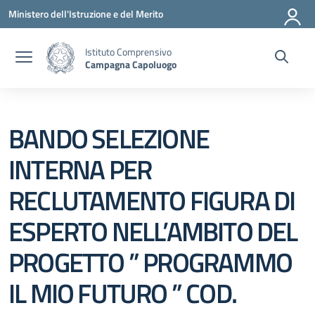
Vai ai contenuti
Vai al menu di navigazione
Vai al footer
Ministero dell'Istruzione e del Merito
Istituto Comprensivo
Campagna Capoluogo
BANDO SELEZIONE
INTERNA PER
RECLUTAMENTO FIGURA DI
ESPERTO NELL’AMBITO DEL
PROGETTO ” PROGRAMMO
IL MIO FUTURO ” COD.