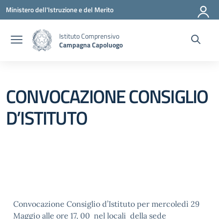
Vai ai contenuti
Vai al menu di navigazione
Vai al footer
Ministero dell'Istruzione e del Merito
Istituto Comprensivo
Campagna Capoluogo
CONVOCAZIONE CONSIGLIO
D’ISTITUTO
Convocazione Consiglio d’Istituto per mercoledì 29
Maggio alle ore 17, 00 nel locali della sede