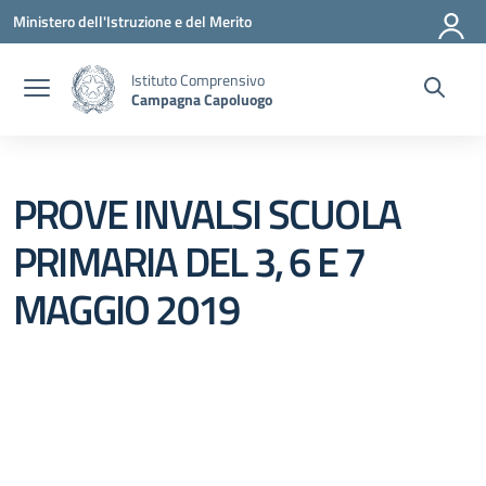
Vai ai contenuti
Vai al menu di navigazione
Vai al footer
Ministero dell'Istruzione e del Merito
Istituto Comprensivo
Campagna Capoluogo
PROVE INVALSI SCUOLA
PRIMARIA DEL 3, 6 E 7
MAGGIO 2019