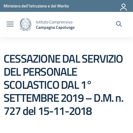
Vai ai contenuti
Vai al menu di navigazione
Vai al footer
Ministero dell'Istruzione e del Merito
Istituto Comprensivo
Campagna Capoluogo
CESSAZIONE DAL SERVIZIO
DEL PERSONALE
SCOLASTICO DAL 1°
SETTEMBRE 2019 – D.M. n.
727 del 15-11-2018