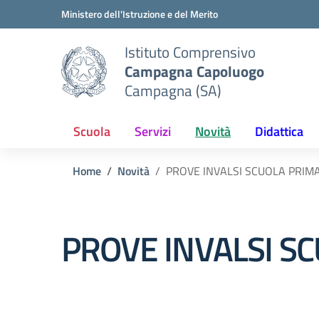
Vai ai contenuti
Vai al menu di navigazione
Vai al footer
Ministero dell'Istruzione e del Merito
Istituto Comprensivo
Campagna Capoluogo
Campagna (SA)
Scuola
Servizi
Novità
Didattica
Home
Novità
PROVE INVALSI SCUOLA PRIMA
PROVE INVALSI SC