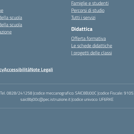
Famiglie e studenti
ne
Percorsi di studio
della scuola
Tutti i servizi
della scuola
Didattica
azione
Offerta formativa
Le schede didattiche
I progetti delle classi
cy
Accessibilità
Note Legali
|Tel. 0828/241258 |codice meccanografico: SAIC8BJ00C |codice Fiscale: 9105
saic8bj00c@pec.istruzione.it |codice univoco: UF6RKE