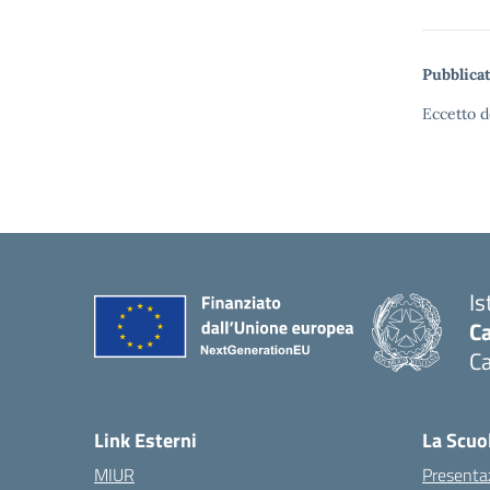
Pubblicat
Eccetto d
Is
C
C
Link Esterni
La Scuo
MIUR
Presenta