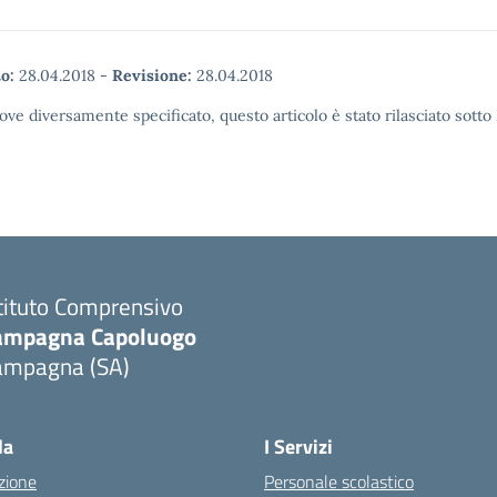
o:
28.04.2018
-
Revisione:
28.04.2018
ove diversamente specificato, questo articolo è stato rilasciato sott
tituto Comprensivo
ampagna Capoluogo
ampagna (SA)
la
I Servizi
zione
Personale scolastico